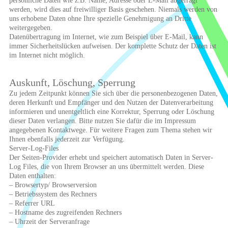
persönliche Daten wie z.B. Name, Adresse oder E-Mail abgefragt
werden, wird dies auf freiwilliger Basis geschehen. Niemals werden von
uns erhobene Daten ohne Ihre spezielle Genehmigung an Dritte
weitergegeben.
Datenübertragung im Internet, wie zum Beispiel über E-Mail, kann
immer Sicherheitslücken aufweisen. Der komplette Schutz der Daten ist
im Internet nicht möglich.
Auskunft, Löschung, Sperrung
Zu jedem Zeitpunkt können Sie sich über die personenbezogenen Daten,
deren Herkunft und Empfänger und den Nutzen der Datenverarbeitung
informieren und unentgeltlich eine Korrektur, Sperrung oder Löschung
dieser Daten verlangen. Bitte nutzen Sie dafür die im Impressum
angegebenen Kontaktwege. Für weitere Fragen zum Thema stehen wir
Ihnen ebenfalls jederzeit zur Verfügung.
Server-Log-Files
Der Seiten-Provider erhebt und speichert automatisch Daten in Server-
Log Files, die von Ihrem Browser an uns übermittelt werden. Diese
Daten enthalten:
– Browsertyp/ Browserversion
– Betriebssystem des Rechners
– Referrer URL
– Hostname des zugreifenden Rechners
– Uhrzeit der Serveranfrage